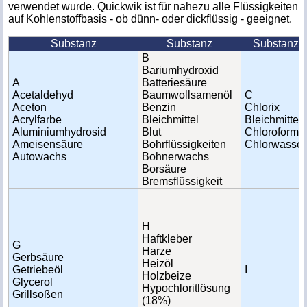
verwendet wurde. Quickwik ist für nahezu alle Flüssigkeiten
auf Kohlenstoffbasis - ob dünn- oder dickflüssig - geeignet.
Substanz
Substanz
Substanz
B
Bariumhydroxid
A
Batteriesäure
Acetaldehyd
Baumwollsamenöl
C
Aceton
Benzin
Chlorix
Acrylfarbe
Bleichmittel
Bleichmittel
Aluminiumhydrosid
Blut
Chloroform
Ameisensäure
Bohrflüssigkeiten
Chlorwasser
Autowachs
Bohnerwachs
Borsäure
Bremsflüssigkeit
H
Haftkleber
G
Harze
Gerbsäure
Heizöl
Getriebeöl
I
Holzbeize
Glycerol
Hypochloritlösung
Grillsoßen
(18%)