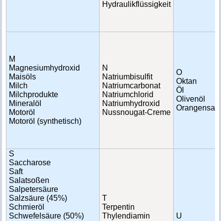
Hydraulikflüssigkeit
M
Magnesiumhydroxid
N
O
Maisöls
Natriumbisulfit
Oktan
Milch
Natriumcarbonat
Öl
Milchprodukte
Natriumchlorid
Olivenöl
Mineralöl
Natriumhydroxid
Orangensaft
Motoröl
Nussnougat-Creme
Motoröl (synthetisch)
S
Saccharose
Saft
Salatsoßen
Salpetersäure
Salzsäure (45%)
T
Schmieröl
Terpentin
Schwefelsäure (50%)
Thylendiamin
U